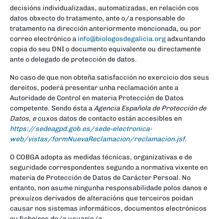
decisións individualizadas, automatizadas, en relación cos
datos obxecto do tratamento, ante o/a responsable do
tratamento na dirección anteriormente mencionada, ou por
correo electrónico a
info@biologosdegalicia.org
adxuntando
copia do seu DNI o documento equivalente ou directamente
ante o delegado de protección de datos.
No caso de que non obteña satisfacción no exercicio dos seus
dereitos, poderá presentar unha reclamación ante a
Autoridade de Control en materia Protección de Datos
competente. Sendo ésta a
Agencia Española de Protección de
Datos, e
cuxos datos de contacto están accesibles en
https://sedeagpd.gob.es/sede-electronica-
web/vistas/formNuevaReclamacion/reclamacion.jsf
.
O COBGA adopta as medidas técnicas, organizativas e de
seguridade correspondentes segundo a normativa vixente en
materia de Protección de Datos de Carácter Persoal. No
entanto, non asume ningunha responsabilidade polos danos e
prexuízos derivados de alteracións que terceiros poidan
causar nos sistemas informáticos, documentos electrónicos
ou ficheiros do/a usuario/a.